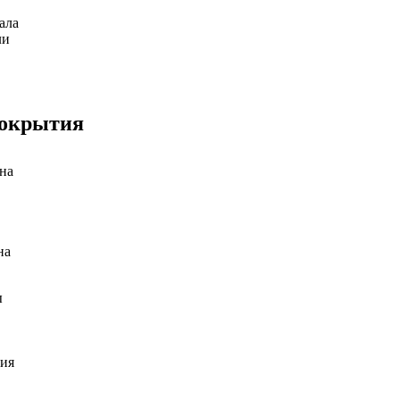
ала
ли
покрытия
на
на
ы
ния