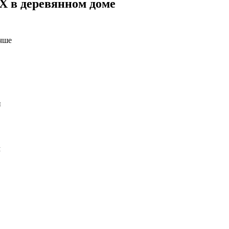
Х в деревянном доме
учше
и
м