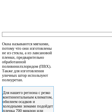
Окна называются мягкими,
потому что они изготовлены
не из стекла, а из лавсановой
пленки, предварительно
обработанной
поливинилхлоридом (ПВХ).
Также для изготовления
уличных штор используют
полиуретан.
Для нашего региона с резко
континентальным климатом,
обилием осадков и
холодными зимами подойдет
пленка 700 микрон или