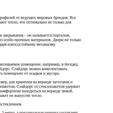
профилей от ведущих мировых брендов. Все
ют тепло, что оптимально не только для
и закрывания – он называется порталом.
з особо прочных материалов. Двери не только
даря износостойкому механизму.
апливаемое помещение, например, в беседку,
айдорс. Слайдорс можно комплектовать
ть помещение от осадков и мусора.
ер, для хранения на веранде заготовок и
опакетом. Слайдорс со стеклопакетом удержит
комфортном находиться на веранде зимой.
акет не выпустят тепло.
остеклением.
 2 метра, а максимальная ширина составляет