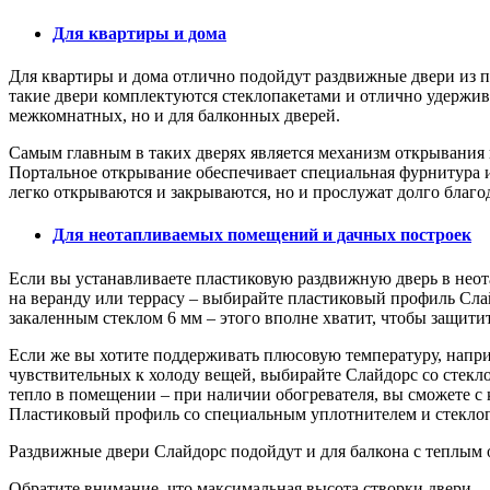
Для квартиры и дома
Для квартиры и дома отлично подойдут раздвижные двери из 
такие двери комплектуются стеклопакетами и отлично удержива
межкомнатных, но и для балконных дверей.
Самым главным в таких дверях является механизм открывания 
Портальное открывание обеспечивает специальная фурнитура и
легко открываются и закрываются, но и прослужат долго благо
Для неотапливаемых помещений и дачных построек
Если вы устанавливаете пластиковую раздвижную дверь в неот
на веранду или террасу – выбирайте пластиковый профиль Сл
закаленным стеклом 6 мм – этого вполне хватит, чтобы защити
Если же вы хотите поддерживать плюсовую температуру, наприм
чувствительных к холоду вещей, выбирайте Слайдорс со стекл
тепло в помещении – при наличии обогревателя, вы сможете с 
Пластиковый профиль со специальным уплотнителем и стеклоп
Раздвижные двери Слайдорс подойдут и для балкона с теплым 
Обратите внимание, что максимальная высота створки двери —