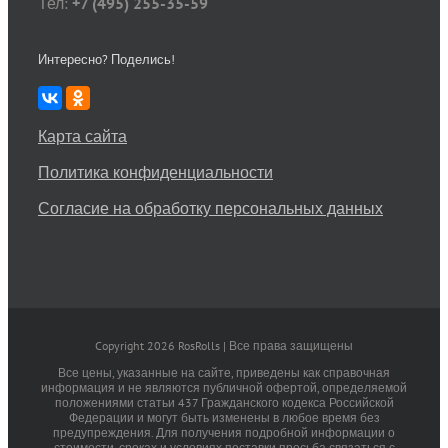
Тел:
+7 (495) 255-35-59
Интересно? Поделись!
Карта сайта
Политика конфиденциальности
Согласие на обработку персональных данных
Copyright 2026 RosRolls | Все права защищены
Все цены, указанные на сайте, приведены как справочная
информация и не являются публичной офертой, определяемой
положениями статьи 437 Гражданского кодекса Российской
Федерации и могут быть изменены в любое время без
предупреждения. Для получения подробной информации о
стоимости, сроках и условиях поставки просьба связаться с