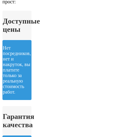
прост:
Доступные
цены
Нет
посредников,
нет и
накруток, вы
платите
только за
реальную
стоимость
работ.
Гарантия
качества