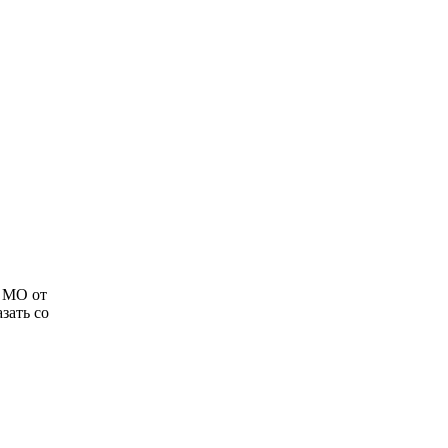
и МО от
зать со