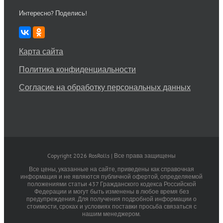
Интересно? Поделись!
Карта сайта
Политика конфиденциальности
Согласие на обработку персональных данных
Copyright 2026 RosRolls | Все права защищены
Все цены, указанные на сайте, приведены как справочная
информация и не являются публичной офертой, определяемой
положениями статьи 437 Гражданского кодекса Российской
Федерации и могут быть изменены в любое время без
предупреждения. Для получения подробной информации о
стоимости, сроках и условиях поставки просьба связаться с
нашим менеджером.