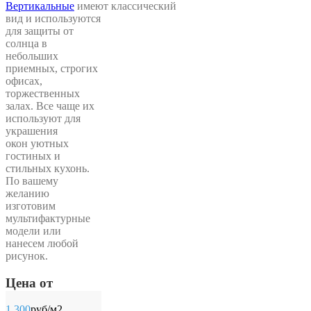
Вертикальные
имеют классический
вид и используются
для защиты от
солнца в
небольших
приемных, строгих
офисах,
торжественных
залах. Все чаще их
используют для
украшения
окон уютных
гостиных и
стильных кухонь.
По вашему
желанию
изготовим
мультифактурные
модели или
нанесем любой
рисунок.
Цена от
1 300
руб/м2